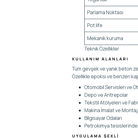
Parlama Noktası
Pot life
Mekanik kuruma
Teknik Özellikler
KULLANIM ALANLARI
Tüm gevşek ve yanık beton zemi
Özellikle epoksi ve benzeri ka
Otomobil Servisleri ve O
Depo ve Antrepolar
Tekstil Atölyeleri ve Fabr
Makina İmalat ve Montaj, 
Bilgisayar Odaları
Petrokimya tesislerinde t
UYGULAMA ŞEKLİ