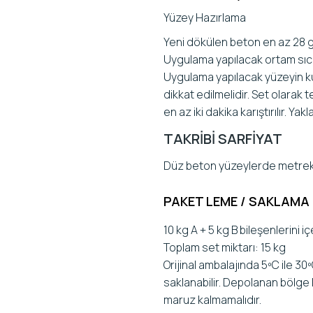
Yüzey Hazırlama
Yeni dökülen beton en az 28 
Uygulama yapılacak ortam sıca
Uygulama yapılacak yüzeyin ku
dikkat edilmelidir. Set olarak t
en az iki dakika karıştırılır. Ya
TAKRİBİ SARFİYAT
Düz beton yüzeylerde metrekar
PAKET LEME / SAKLAMA
10 kg A + 5 kg B bileşenlerini 
Toplam set miktarı: 15 kg
Orijinal ambalajında 5ºC ile 30
saklanabilir. Depolanan bölge 
maruz kalmamalıdır.