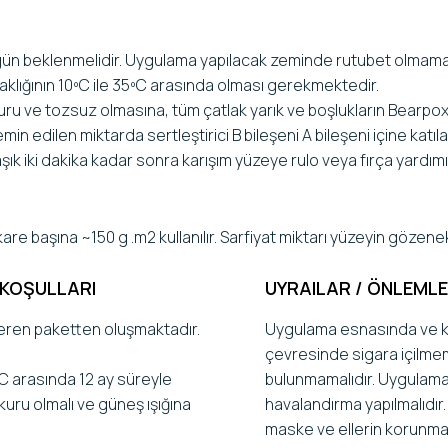
gün beklenmelidir. Uygulama yapılacak zeminde rutubet olmama
klığının 10ºC ile 35ºC arasında olması gerekmektedir.
ru ve tozsuz olmasına, tüm çatlak yarık ve boşlukların Bearpox
emin edilen miktarda sertleştirici B bileşeni A bileşeni içine katıl
klaşık iki dakika kadar sonra karışım yüzeye rulo veya fırça yardımıyl
e başına ~150 g .m2 kullanılır. Sarfiyat miktarı yüzeyin gözene
 KOŞULLARI
UYRAILAR / ÖNLEML
içeren paketten oluşmaktadır.
Uygulama esnasında ve ku
çevresinde sigara içilmem
ºC arasında 12 ay süreyle
bulunmamalıdır. Uygulama k
kuru olmalı ve güneş ışığına
havalandırma yapılmalıdır
maske ve ellerin korunması 