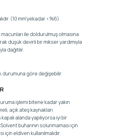
lıdır. (10 mm’yekadar <%6).
 macunları ile doldurulmuş olmasına
arak düşük devirli bir mikser yardımıyla
a dağıtılır.
k durumuna göre değişebilir.
ER
ruma işlemi bitene kadar yakın
eli, açık ateş kaynakları
apalı alanda yapılıyorsa iyi bir
. Solvent buharının solunmaması için
için eldiven kullanılmalıdır.