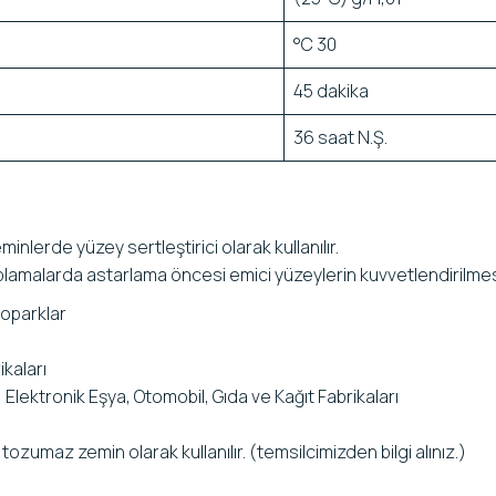
°C 30
45 dakika
36 saat N.Ş.
nlerde yüzey sertleştirici olarak kullanılır.
plamalarda astarlama öncesi emici yüzeylerin kuvvetlendirilmesi
toparklar
ikaları
Elektronik Eşya, Otomobil, Gıda ve Kağıt Fabrikaları
ozumaz zemin olarak kullanılır. (temsilcimizden bilgi alınız.)