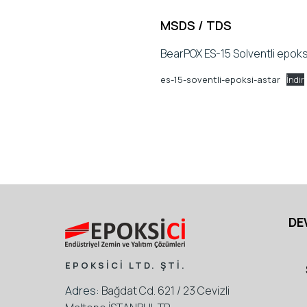
MSDS / TDS
BearPOX ES-15 Solventli epoks
es-15-soventli-epoksi-astar
İndir
DE
EPOKSİCİ LTD. ŞTİ.
Adres:
Bağdat Cd. 621 / 23 Cevizli