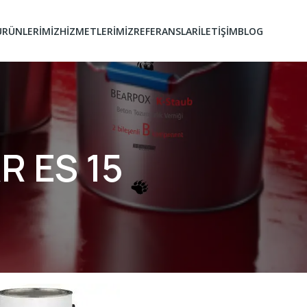
ÜRÜNLERİMİZ
HİZMETLERİMİZ
REFERANSLAR
İLETİŞİM
BLOG
R ES 15