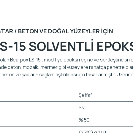
TAR / BETON VE DOĞAL YÜZEYLER IÇIN
S-15 SOLVENTLİ EPOK
olan Bearpox ES-15 ; modifiye epoksi reçine ve sertleştiricisi ile 
nde beton, mozaik, mermer gibi yüzeylere rahatça penetre olar
ayıf beton ve şapların sağlamlaştırılması için tasarlanmıştır. Üze
Şeffaf
Sıvı
% 50
(25°C) g/l 1,01